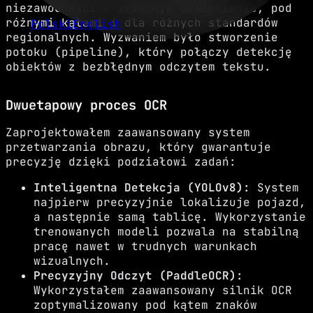
niezawodności w zmiennym oświetleniu, pod
różnymi kątami i dla różnych standardów
Polski
English
regionalnych. Wyzwaniem było stworzenie
potoku (pipeline), który połączy detekcję
obiektów z bezbłędnym odczytem tekstu.
Dwuetapowy proces OCR
Zaprojektowałem zaawansowany system
przetwarzania obrazu, który gwarantuje
precyzję dzięki podziałowi zadań:
Inteligentna Detekcja (YOLOv8):
System
najpierw precyzyjnie lokalizuje pojazd,
a następnie samą tablicę. Wykorzystanie
trenowanych modeli pozwala na stabilną
pracę nawet w trudnych warunkach
wizualnych.
Precyzyjny Odczyt (PaddleOCR):
Wykorzystałem zaawansowany silnik OCR
zoptymalizowany pod kątem znaków